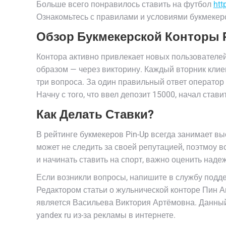
Больше всего понравилось ставить на футбол
htt
Ознакомьтесь с правилами и условиями букмекерс
Обзор Букмекерской Конторы P
Контора активно привлекает новых пользователе
образом — через викторину. Каждый вторник клие
три вопроса. За один правильный ответ оператор 
Начну с того, что ввел депозит 15000, начал ставит
Как Делать Ставки?
В рейтинге букмекеров Pin-Up всегда занимает вы
может не следить за своей репутацией, поэтмоу 
и начинать ставить на спорт, важно оценить наде
Если возникли вопросы, напишите в службу поддер
Редактором статьи о жульнической конторе Пин А
является Васильева Виктория Артёмовна. Данный 
yandex ru из-за рекламы в интернете.