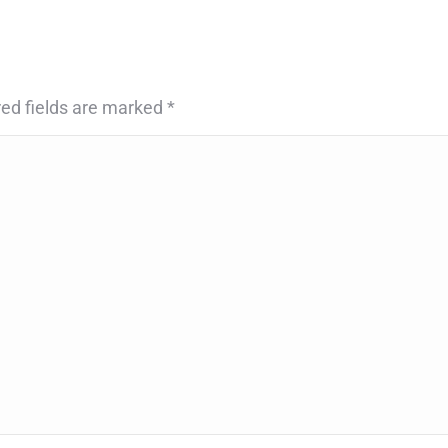
red fields are marked
*