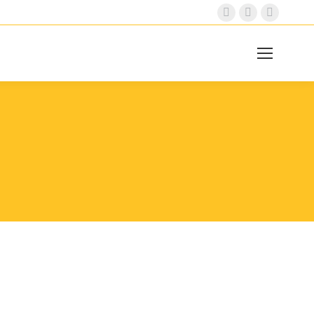
Facebook
Linkedin
YouTub
page
page
page
opens
opens
opens
in
in
in
new
new
new
window
window
window