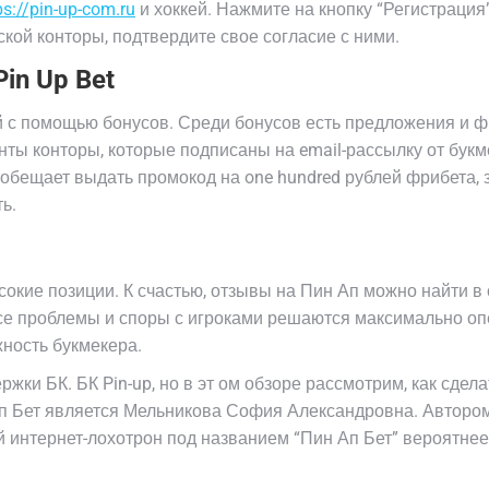
ps://pin-up-com.ru
и хоккей. Нажмите на кнопку “Регистрация”
кой конторы, подтвердите свое согласие с ними.
in Up Bet
й с помощью бонусов. Среди бонусов есть предложения и 
нты конторы, которые подписаны на email-рассылку от букм
обещает выдать промокод на one hundred рублей фрибета, за
ь.
сокие позиции. К счастью, отзывы на Пин Ап можно найти в
все проблемы и споры с игроками решаются максимально оп
жность букмекера.
жки БК. БК Pin-up, но в эт ом обзоре рассмотрим, как сдел
п Бет является Мельникова София Александровна. Автором 
интернет-лохотрон под названием “Пин Ап Бет” вероятнее 