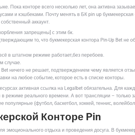
ыке. Пока конторе всего несколько лет, она активна зазыва
усами и кэшбеками. Почту менять в БК pin up букмекерская
 собственный аккаунт.
скорбления запрещены] с этим бк.
тверждающим то, что букмекерская контора Pin-Up Bet не 
всё в штатном режиме работает,без перебоев.
м случае.
 Bet ничего не решает, подтверждением чему является отзы
авки на любое событие, которое есть в списке конторы.
сурсах активная ссылка на Legalbet обязательна. Для кажд
 в режиме реального времени. А вот трансляции – только з
 популярные (футбол, баскетбол, хоккей, теннис, волейбол
ерской Конторе Pin
для эмоционального отдыха и проведения досуга. В букмекер