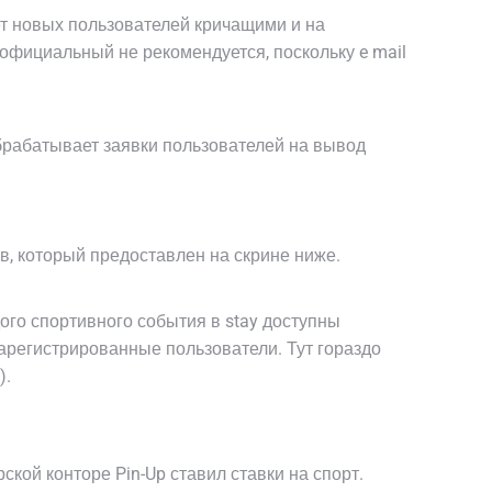
ет новых пользователей кричащими и на
 официальный не рекомендуется, поскольку e mail
обрабатывает заявки пользователей на вывод
в, который предоставлен на скрине ниже.
ого спортивного события в stay доступны
арегистрированные пользователи. Тут гораздо
).
ской конторе Pin-Up ставил ставки на спорт.