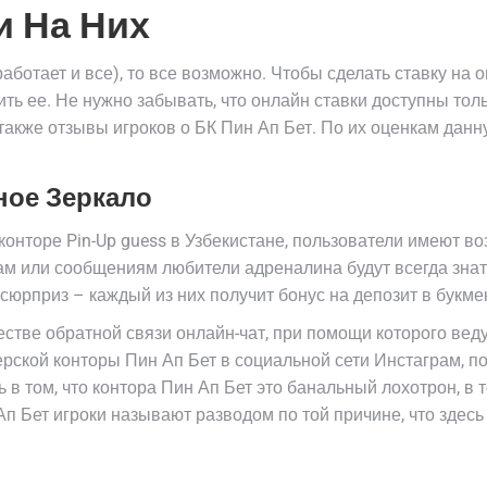
и На Них
оработает и все), то все возможно. Чтобы сделать ставку на
ить ее. Не нужно забывать, что онлайн ставки доступны то
также отзывы игроков о БК Пин Ап Бет. По их оценкам дан
ное Зеркало
 конторе Pin-Up guess в Узбекистане, пользователи имеют 
ам или сообщениям любители адреналина будут всегда зна
 сюрприз – каждый из них получит бонус на депозит в букме
стве обратной связи онлайн-чат, при помощи которого веду
рской конторы Пин Ап Бет в социальной сети Инстаграм, по
 в том, что контора Пин Ап Бет это банальный лохотрон, в 
Ап Бет игроки называют разводом по той причине, что здес