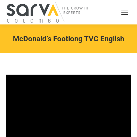
McDonald’s Footlong TVC English